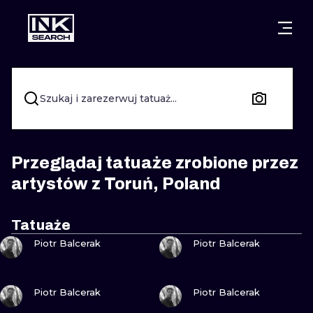
MIASTA
STYLE
GDAŃSK
WARSZAWA
POZNAŃ
KALIGRAFIA
Szukaj i zarezerwuj tatuaż...
KRAKÓW
KATOWICE
NEW SCHOO
WROCŁAW
ŁÓDŹ
SURREALIST
Przeglądaj tatuaże zrobione przez
artystów z Toruń, Poland
BERLIN
WIEDEŃ
BIOMECHANI
AMSTERDAM
EDYNBURG
Tatuaże
ZOBACZ
ZOBACZ
TRIBAL
Piotr Balcerak
Piotr Balcerak
PRAGA
LONDYN
RYCINOWE
ZOBACZ
ZOBACZ
Piotr Balcerak
Piotr Balcerak
KRESKÓWK