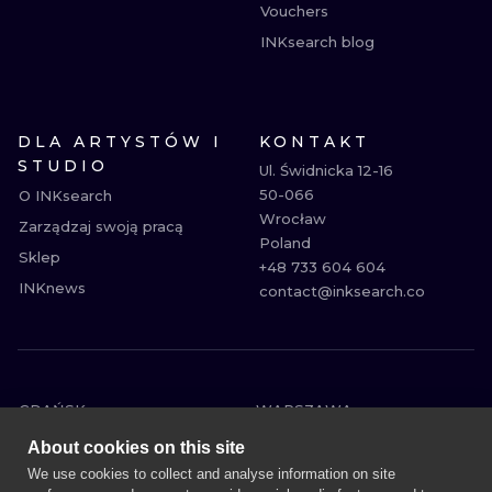
Vouchers
INKsearch blog
DLA ARTYSTÓW I
KONTAKT
STUDIO
Ul. Świdnicka 12-16

50-066

O INKsearch
Wrocław

Zarządzaj swoją pracą
Poland

Sklep
+48 733 604 604

INKnews
contact@inksearch.co
GDAŃSK
WARSZAWA
POZNAŃ
KRAKÓW
About cookies on this site
KATOWICE
WROCŁAW
We use cookies to collect and analyse information on site