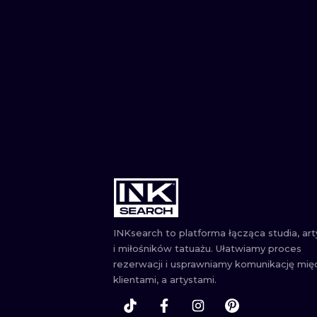
INKsearch to platforma łącząca studia, ar
i miłośników tatuażu. Ułatwiamy proces
rezerwacji i usprawniamy komunikację mię
klientami, a artystami.