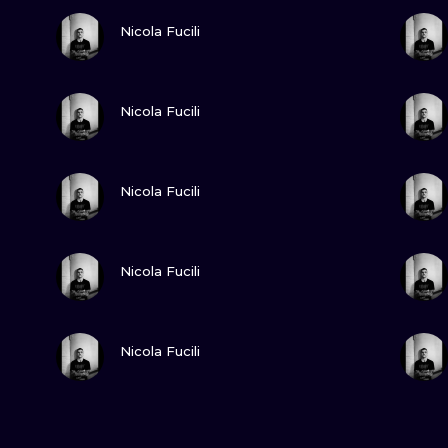
ZOBACZ
Nicola Fucili
ZOBACZ
Nicola Fucili
ZOBACZ
Nicola Fucili
ZOBACZ
Nicola Fucili
ZOBACZ
Nicola Fucili