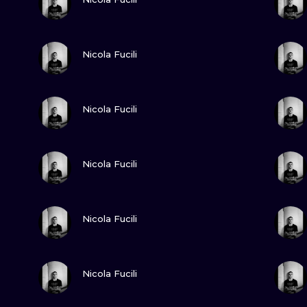
MINIMALISTYCZNE
ABSTRAKCYJ
ZOBACZ
Nicola Fucili
REALISTYCZNE
WSZYSTKIE T
ZOBACZ
Nicola Fucili
ZOBACZ
Nicola Fucili
ZOBACZ
Nicola Fucili
ZOBACZ
Nicola Fucili