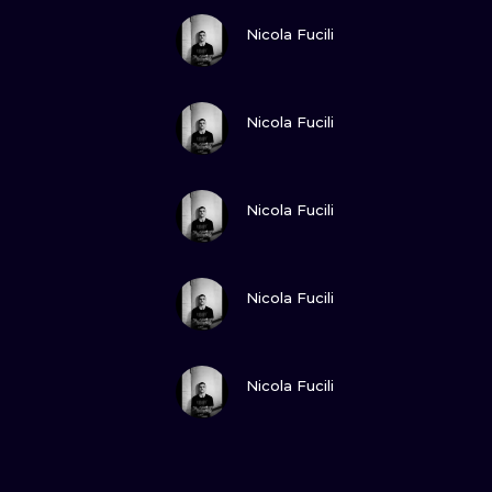
ZOBACZ
Nicola Fucili
ZOBACZ
Nicola Fucili
ZOBACZ
Nicola Fucili
ZOBACZ
Nicola Fucili
ZOBACZ
Nicola Fucili