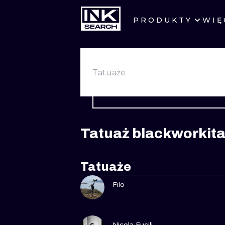
PRODUKTY
WIĘ
MIASTA
WARSZAWA
Tatuaże
KRAKÓW
WROCŁAW
Tatuaż blackworkita
BERLIN
AMSTERDAM
Tatuaże
ZOBACZ
PRAGA
Filo
ZOBACZ
Nicola Fucili