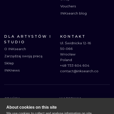
Vouchers
INKsearch blog
DLA ARTYSTÓW I
KONTAKT
STUDIO
Ul. Świdnicka 12-16

50-066

O INKsearch
Wrocław

Zarządzaj swoją pracą
Poland

Sklep
+48 733 604 604

INKnews
contact@inksearch.co
GDAŃSK
WARSZAWA
POZNAŃ
KRAKÓW
About cookies on this site
KATOWICE
WROCŁAW
We use cookies to collect and analyse information on site