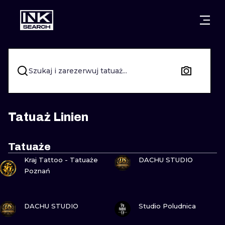
MIASTA
STYLE
GDAŃSK
WARSZAWA
POZNAŃ
KALIGRAFIA
Szukaj i zarezerwuj tatuaż...
KRAKÓW
KATOWICE
NEW SCHOO
WROCŁAW
ŁÓDŹ
SURREALIST
Tatuaż Linien
BERLIN
WIEDEŃ
BIOMECHANI
Tatuaże
ZOBACZ
ZOBACZ
AMSTERDAM
EDYNBURG
Kraj Tattoo - Tatuaże
DACHU STUDIO
TRIBAL
Poznań
PRAGA
LONDYN
RYCINOWE
ZOBACZ
ZOBACZ
DACHU STUDIO
Studio Poludnica
KRESKÓWK