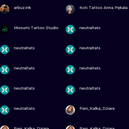
ZOBACZ
ZOBACZ
arbuz.ink
Koti Tattoo Anna Pękala
ZOBACZ
ZOBACZ
Miosumi Tattoo Studio
neutraltats
ZOBACZ
ZOBACZ
neutraltats
neutraltats
ZOBACZ
ZOBACZ
neutraltats
neutraltats
ZOBACZ
ZOBACZ
neutraltats
neutraltats
ZOBACZ
ZOBACZ
neutraltats
Pani_Kalka_Dziara
ZOBACZ
ZOBACZ
Pani_Kalka_Dziara
Pani_Kalka_Dziara