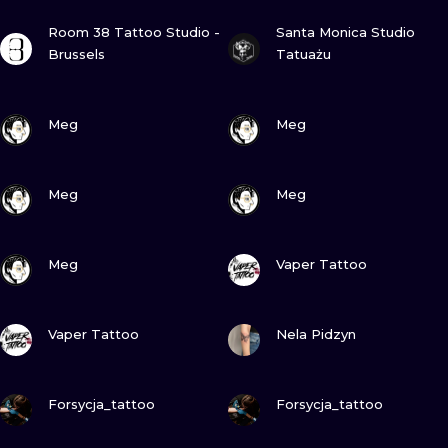
ZOBACZ
ZOBACZ
WATERCOLO
Room 38 Tattoo Studio -
Santa Monica Studio
Brussels
Tatuażu
MINIMALIST
ZOBACZ
ZOBACZ
REALISTYCZ
Meg
Meg
ZOBACZ
ZOBACZ
Meg
Meg
ZOBACZ
ZOBACZ
Meg
Vaper Tattoo
ZOBACZ
ZOBACZ
Vaper Tattoo
Nela Pidzyn
ZOBACZ
ZOBACZ
Forsycja_tattoo
Forsycja_tattoo