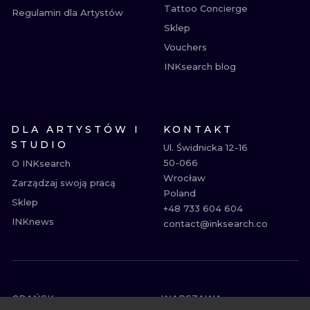
Tattoo Concierge
Regulamin dla Artystów
Sklep
Vouchers
INKsearch blog
DLA ARTYSTÓW I
KONTAKT
STUDIO
Ul. Świdnicka 12-16

50-066

O INKsearch
Wrocław

Zarządzaj swoją pracą
Poland

Sklep
+48 733 604 604

INKnews
contact@inksearch.co
GDAŃSK
WARSZAWA