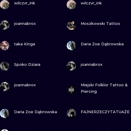
wilczvr_ink
wilczvr_ink
WATERCOLO
MINIMALIST
ZOBACZ
ZOBACZ
joannabrox
Moszkowski Tattoo
REALISTYCZ
ZOBACZ
ZOBACZ
taka Kinga
Daria Zoe Dąbrowska
ZOBACZ
ZOBACZ
Spoko Dziara
joannabrox
ZOBACZ
ZOBACZ
joannabrox
Miejski Folklor Tattoo &
Piercing
ZOBACZ
ZOBACZ
Daria Zoe Dąbrowska
FAJNERZECZYTATUAŻE
ZOBACZ
ZOBACZ