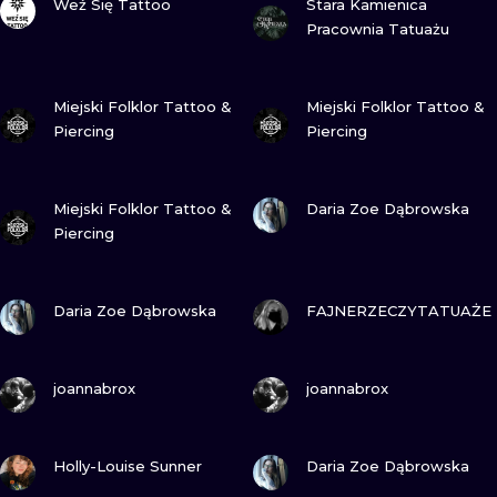
Weź Się Tattoo
Stara Kamienica
Pracownia Tatuażu
ZOBACZ
ZOBACZ
Miejski Folklor Tattoo &
Miejski Folklor Tattoo &
Piercing
Piercing
ZOBACZ
ZOBACZ
Miejski Folklor Tattoo &
Daria Zoe Dąbrowska
Piercing
ZOBACZ
ZOBACZ
Daria Zoe Dąbrowska
FAJNERZECZYTATUAŻE
ZOBACZ
ZOBACZ
joannabrox
joannabrox
ZOBACZ
ZOBACZ
Holly-Louise Sunner
Daria Zoe Dąbrowska