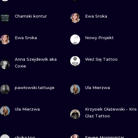
ZOBACZ
ZOBACZ
Chamski kontur
Ewa Sroka
ZOBACZ
ZOBACZ
Ewa Sroka
Nowy Projekt
ZOBACZ
ZOBACZ
Anna Szejdewik aka
Weź Się Tattoo
Coxie
ZOBACZ
ZOBACZ
pawłowski.tattuuje
Ula Mierzwa
ZOBACZ
ZOBACZ
Ula Mierzwa
Krzysiek Głażewski - Kris
Glaz Tattoo
ZOBACZ
ZOBACZ
ckyka.too
Eevee Morningstar