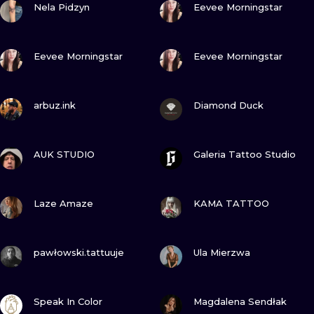
Nela Pidzyn
Eevee Morningstar
WATERCOLO
MINIMALIST
ZOBACZ
ZOBACZ
Eevee Morningstar
Eevee Morningstar
REALISTYCZ
ZOBACZ
ZOBACZ
arbuz.ink
Diamond Duck
ZOBACZ
ZOBACZ
AUK STUDIO
Galeria Tattoo Studio
ZOBACZ
ZOBACZ
Laze Amaze
KAMA TATTOO
ZOBACZ
ZOBACZ
pawłowski.tattuuje
Ula Mierzwa
ZOBACZ
ZOBACZ
Speak In Color
Magdalena Sendłak