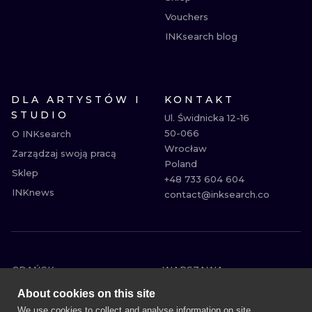
Vouchers
INKsearch blog
DLA ARTYSTÓW I
KONTAKT
STUDIO
Ul. Świdnicka 12-16

50-066

O INKsearch
Wrocław

Zarządzaj swoją pracą
Poland

Sklep
+48 733 604 604

INKnews
contact@inksearch.co
GDAŃSK
WARSZAWA
POZNAŃ
KRAKÓW
About cookies on this site
KATOWICE
WROCŁAW
We use cookies to collect and analyse information on site