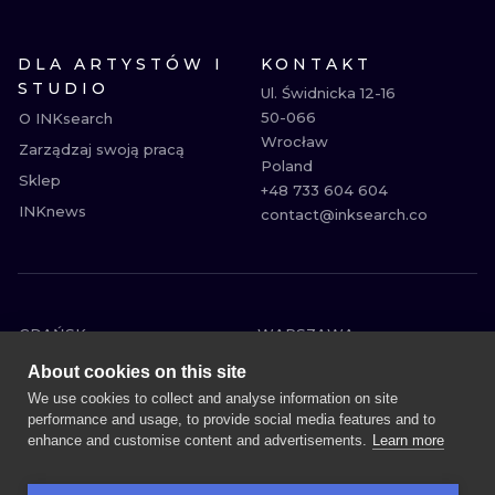
DLA ARTYSTÓW I
KONTAKT
STUDIO
Ul. Świdnicka 12-16

50-066

O INKsearch
Wrocław

Zarządzaj swoją pracą
Poland

Sklep
+48 733 604 604

INKnews
contact@inksearch.co
GDAŃSK
WARSZAWA
POZNAŃ
KRAKÓW
About cookies on this site
KATOWICE
WROCŁAW
We use cookies to collect and analyse information on site
performance and usage, to provide social media features and to
ŁÓDŹ
BERLIN
enhance and customise content and advertisements.
Learn more
WIEDEŃ
AMSTERDAM
EDYNBURG
PRAGA