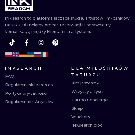
WATERCOLO
INKsearch to platforma łącząca studia, artystów i miłośników
MINIMALIST
tatuażu. Ułatwiamy proces rezerwacji i usprawniamy
komunikację między klientami, a artystami.
REALISTYCZ
INKSEARCH
DLA MIŁOŚNIKÓW
TATUAŻU
FAQ
Kim jesteśmy
Regulamin inksearch.co
Wszyscy artyści
Polityka prywatności
Tattoo Concierge
Regulamin dla Artystów
Sklep
Vouchers
INKsearch blog