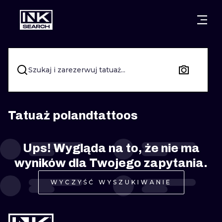
MIASTA
STYLE
GDAŃSK
WARSZAWA
POZNAŃ
KALIGRAFIA
Szukaj i zarezerwuj tatuaż...
KRAKÓW
KATOWICE
NEW SCHOO
WROCŁAW
ŁÓDŹ
SURREALIST
Tatuaż polandtattoos
BERLIN
WIEDEŃ
BIOMECHANI
Ups! Wygląda na to, że nie ma
AMSTERDAM
EDYNBURG
wyników dla Twojego zapytania.
TRIBAL
PRAGA
LONDYN
WYCZYŚĆ WYSZUKIWANIE
RYCINOWE
KRESKÓWK