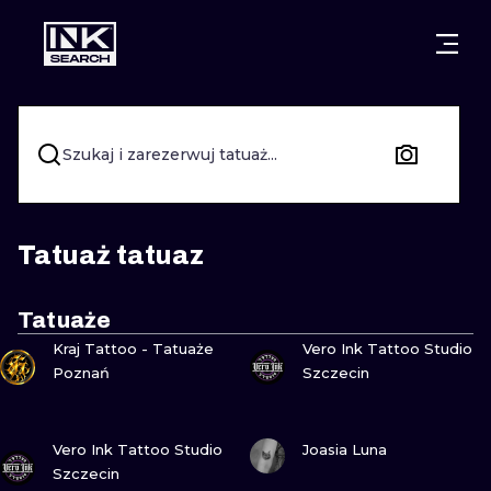
MIASTA
STYLE
GDAŃSK
WARSZAWA
POZNAŃ
KALIGRAFIA
Szukaj i zarezerwuj tatuaż...
KRAKÓW
KATOWICE
NEW SCHOO
WROCŁAW
ŁÓDŹ
SURREALIST
Tatuaż tatuaz
BERLIN
WIEDEŃ
BIOMECHANI
Tatuaże
ZOBACZ
ZOBACZ
AMSTERDAM
EDYNBURG
Kraj Tattoo - Tatuaże
Vero Ink Tattoo Studio
TRIBAL
Poznań
Szczecin
PRAGA
LONDYN
RYCINOWE
ZOBACZ
ZOBACZ
Vero Ink Tattoo Studio
Joasia Luna
KRESKÓWK
Szczecin