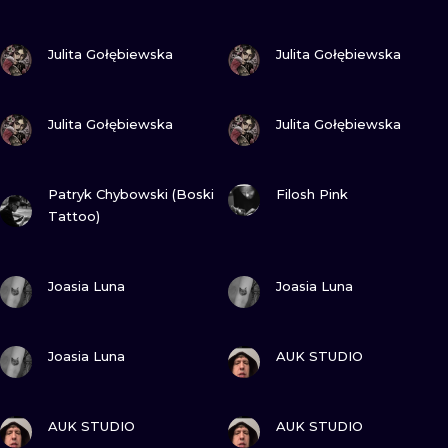
WATERCOLO
ZOBACZ
ZOBACZ
Julita Gołębiewska
Julita Gołębiewska
MINIMALIST
ZOBACZ
ZOBACZ
REALISTYCZ
Julita Gołębiewska
Julita Gołębiewska
ZOBACZ
ZOBACZ
Patryk Chybowski (Boski
Filosh Pink
Tattoo)
ZOBACZ
ZOBACZ
Joasia Luna
Joasia Luna
ZOBACZ
ZOBACZ
Joasia Luna
AUK STUDIO
ZOBACZ
ZOBACZ
AUK STUDIO
AUK STUDIO