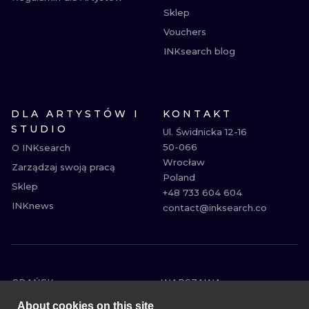
Sklep
Vouchers
INKsearch blog
DLA ARTYSTÓW I
KONTAKT
STUDIO
Ul. Świdnicka 12-16

50-066

O INKsearch
Wrocław

Zarządzaj swoją pracą
Poland

Sklep
+48 733 604 604

INKnews
contact@inksearch.co
GDAŃSK
WARSZAWA
POZNAŃ
KRAKÓW
About cookies on this site