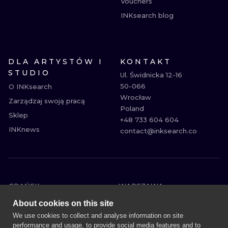
Vouchers
INKsearch blog
DLA ARTYSTÓW I
KONTAKT
STUDIO
Ul. Świdnicka 12-16

50-066

O INKsearch
Wrocław

Zarządzaj swoją pracą
Poland

Sklep
+48 733 604 604

INKnews
contact@inksearch.co
GDAŃSK
WARSZAWA
POZNAŃ
KRAKÓW
About cookies on this site
KATOWICE
WROCŁAW
We use cookies to collect and analyse information on site
performance and usage, to provide social media features and to