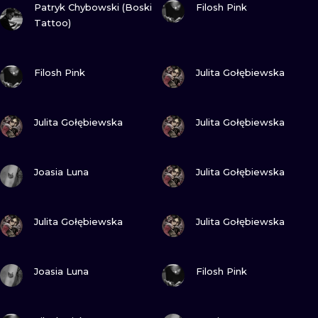
Patryk Chybowski (Boski
Filosh Pink
WATERCOLO
Tattoo)
MINIMALIST
ZOBACZ
ZOBACZ
Filosh Pink
Julita Gołębiewska
REALISTYCZ
ZOBACZ
ZOBACZ
Julita Gołębiewska
Julita Gołębiewska
ZOBACZ
ZOBACZ
Joasia Luna
Julita Gołębiewska
ZOBACZ
ZOBACZ
Julita Gołębiewska
Julita Gołębiewska
ZOBACZ
ZOBACZ
Joasia Luna
Filosh Pink
ZOBACZ
ZOBACZ