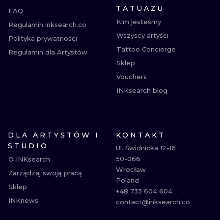
TATUAŻU
FAQ
Kim jesteśmy
Regulamin inksearch.co
Wszyscy artyści
Polityka prywatności
Tattoo Concierge
Regulamin dla Artystów
Sklep
Vouchers
INKsearch blog
DLA ARTYSTÓW I
KONTAKT
STUDIO
Ul. Świdnicka 12-16

50-066

O INKsearch
Wrocław

Zarządzaj swoją pracą
Poland

Sklep
+48 733 604 604

INKnews
contact@inksearch.co