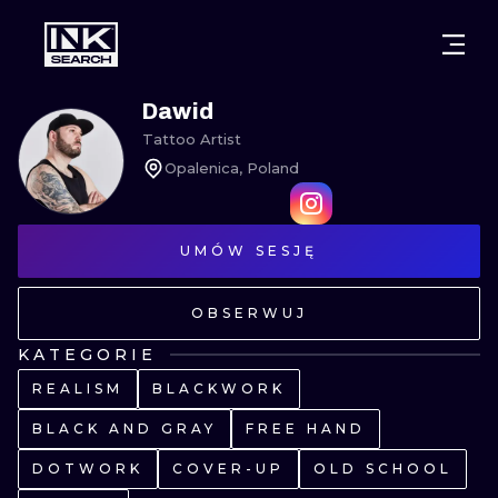
MIASTA
STYLE
GDAŃSK
Dawid
Tattoo Artist
WARSZAWA
POZNAŃ
KALIGRAFIA
Opalenica, Poland
KRAKÓW
KATOWICE
NEW SCHOO
WROCŁAW
UMÓW SESJĘ
ŁÓDŹ
SURREALIST
BERLIN
WIEDEŃ
BIOMECHANI
OBSERWUJ
AMSTERDAM
EDYNBURG
KATEGORIE
TRIBAL
REALISM
BLACKWORK
PRAGA
LONDYN
RYCINOWE
BLACK AND GRAY
FREE HAND
DOTWORK
COVER-UP
OLD SCHOOL
KRESKÓWK