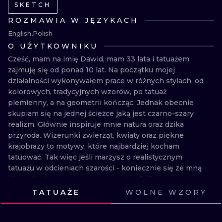
SKETCH
WATERCOLO
ROZMAWIA W JĘZYKACH
MINIMALIST
English
Polish
O UŻYTKOWNIKU
Cześć, mam na imię Dawid, mam 33 lata i tatuażem  
REALISTYCZ
zajmuję się od ponad 10 lat. Na początku mojej 
działalności wykonywałem prace w różnych stylach, od 
kolorowych, tradycyjnych wzorów, po tatuaż 
plemienny, a na geometrii kończąc. Jednak obecnie 
skupiam się na jednej ścieżce jaką jest czarno-szary 
realizm. Głównie inspiruje mnie natura oraz dzika 
przyroda. Wizerunki zwierząt, kwiaty oraz piękne 
krajobrazy to motywy, które najbardziej kocham 
tatuować. Tak więc jeśli marzysz o realistycznym 
tatuażu w odcieniach szarości - koniecznie się ze mną 
skontaktuj. Stworzymy razem coś wyjątkowego!
TATUAŻE
WOLNE WZORY
ZOBACZ
ZOBACZ
ZOBACZ
ZOBACZ