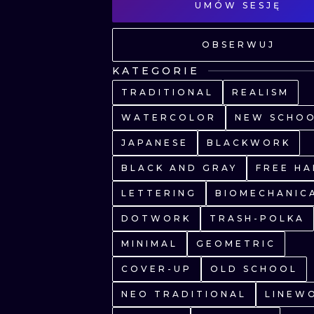
UMÓW SESJĘ
OBSERWUJ
KATEGORIE
TRADITIONAL
REALISM
WATERCOLOR
NEW SCHO
JAPANESE
BLACKWORK
BLACK AND GRAY
FREE H
LETTERING
BIOMECHANIC
DOTWORK
TRASH-POLKA
MINIMAL
GEOMETRIC
COVER-UP
OLD SCHOOL
NEO TRADITIONAL
LINEW