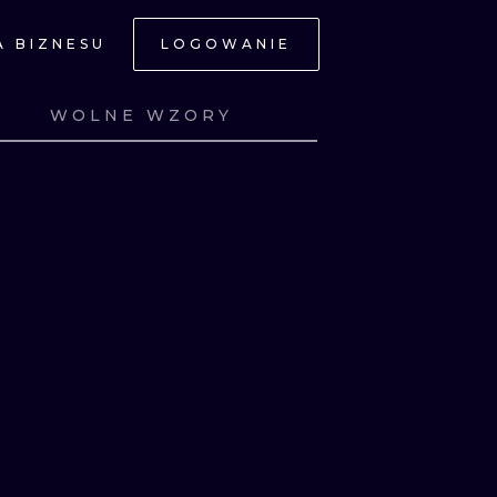
A BIZNESU
LOGOWANIE
NE
WOLNE WZORY
Z
ZOBACZ
Z
ZOBACZ
Z
ZOBACZ
Z
ZOBACZ
JNE
A