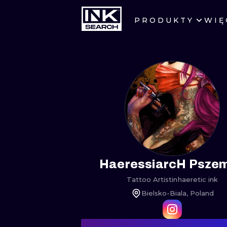
PRODUKTY
WIĘ
MIASTA
WARSZAWA
KRAKÓW
WROCŁAW
BERLIN
AMSTERDAM
HaeressiarcH Psze
Tattoo Artist
in
haeretic ink
PRAGA
Bielsko-Biala, Poland