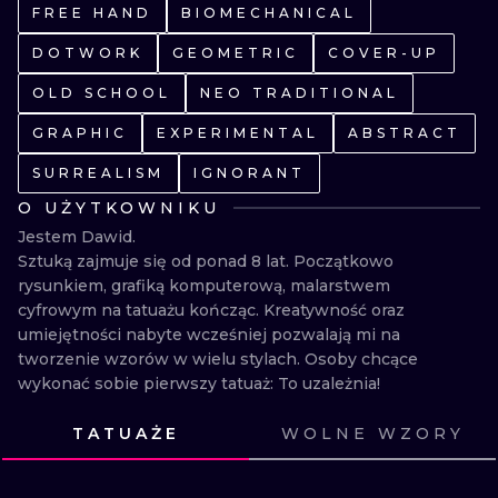
FREE HAND
BIOMECHANICAL
WATERCOLO
DOTWORK
GEOMETRIC
COVER-UP
MINIMALIST
OLD SCHOOL
NEO TRADITIONAL
REALISTYCZ
GRAPHIC
EXPERIMENTAL
ABSTRACT
SURREALISM
IGNORANT
O UŻYTKOWNIKU
Jestem Dawid. 

Sztuką zajmuje się od ponad 8 lat. Początkowo 
rysunkiem, grafiką komputerową, malarstwem 
cyfrowym na tatuażu kończąc. Kreatywność oraz 
umiejętności nabyte wcześniej pozwalają mi na 
tworzenie wzorów w wielu stylach. Osoby chcące 
wykonać sobie pierwszy tatuaż: To uzależnia!
TATUAŻE
WOLNE WZORY
ZOBACZ
ZOBACZ
ZOBACZ
ZOBACZ
ZOBACZ
ZOBACZ
ZOBACZ
ZOBACZ
ZOBACZ
ZOBACZ
ZOBACZ
ZOBACZ