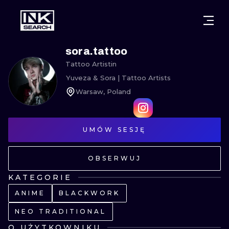
MIASTA
STYLE
GDAŃSK
sora.tattoo
Tattoo Artist
in
WARSZAWA
POZNAŃ
KALIGRAFIA
Yuveza & Sora | Tattoo Artists
Warsaw, Poland
KRAKÓW
KATOWICE
NEW SCHOO
WROCŁAW
ŁÓDŹ
SURREALIST
UMÓW SESJĘ
BERLIN
WIEDEŃ
BIOMECHANI
OBSERWUJ
AMSTERDAM
EDYNBURG
TRIBAL
KATEGORIE
PRAGA
LONDYN
ANIME
BLACKWORK
RYCINOWE
NEO TRADITIONAL
KRESKÓWK
O UŻYTKOWNIKU