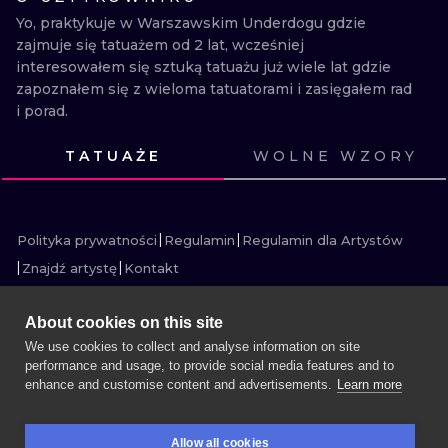
WATERCOLO
Yo, praktykuje w Warszawskim Underdogu gdzie 
zajmuje się tatuażem od 2 lat, wcześniej 
MINIMALIST
interesowałem się sztuką tatuażu już wiele lat gdzie 
zapoznałem się z wieloma tatuatorami i zasięgałem rad 
i porad.
REALISTYCZ
TATUAŻE
WOLNE WZORY
ZOBACZ
ZOBACZ
ZOBACZ
ZOBACZ
ZOBACZ
ZOBACZ
ZOBACZ
ZOBACZ
ZOBACZ
ZOBACZ
ZOBACZ
ZOBACZ
Polityka prywatności
Regulamin
Regulamin dla Artystów
Znajdź artystę
Kontakt
About cookies on this site
We use cookies to collect and analyse information on site
performance and usage, to provide social media features and to
WIĘCEJ INK SEARCH
enhance and customise content and advertisements.
Learn more
UMÓW SESJĘ
Allow all cookies