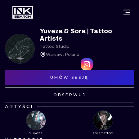
MIASTA
STYLE
GDAŃSK
Yuveza & Sora | Tattoo
Artists
WARSZAWA
POZNAŃ
KALIGRAFIA
Tattoo Studio
Warsaw, Poland
KRAKÓW
KATOWICE
NEW SCHOO
WROCŁAW
ŁÓDŹ
SURREALIST
UMÓW SESJĘ
BERLIN
WIEDEŃ
BIOMECHANI
OBSERWUJ
AMSTERDAM
EDYNBURG
TRIBAL
ARTYŚCI
PRAGA
LONDYN
RYCINOWE
KRESKÓWK
Yuveza
sora.tattoo