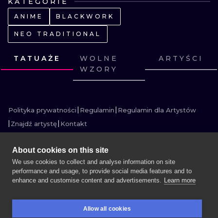
KATEGORIE
WATERCOLO
ANIME
BLACKWORK
MINIMALIST
NEO TRADITIONAL
TATUAŻE
WOLNE
ARTYŚCI
REALISTYCZ
WZORY
ZOBACZ
ZOBACZ
ZOBACZ
ZOBACZ
ZOBACZ
ZOBACZ
ZOBACZ
ZOBACZ
ZOBACZ
ZOBACZ
ZOBACZ
ZOBACZ
Polityka prywatności
Regulamin
Regulamin dla Artystów
Znajdź artystę
Kontakt
About cookies on this site
We use cookies to collect and analyse information on site
performance and usage, to provide social media features and to
WIĘCEJ INK SEARCH
enhance and customise content and advertisements.
Learn more
UMÓW SESJĘ
Allow all cookies