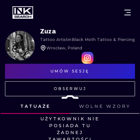
MIASTA
STYLE
GDAŃSK
Zuza
Tattoo Artist
in
Black Moth Tattoo & Piercing
WARSZAWA
POZNAŃ
KALIGRAFIA
Wrocław, Poland
KRAKÓW
KATOWICE
NEW SCHOO
WROCŁAW
ŁÓDŹ
SURREALIST
UMÓW SESJĘ
BERLIN
WIEDEŃ
BIOMECHANI
OBSERWUJ
AMSTERDAM
EDYNBURG
TRIBAL
TATUAŻE
WOLNE WZORY
PRAGA
LONDYN
UŻYTKOWNIK NIE
RYCINOWE
POSIADA TU
ŻADNEJ
KRESKÓWK
ZAWARTOŚCI