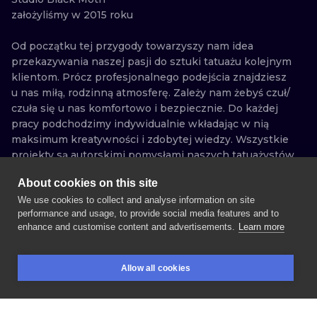
założyliśmy w 2015 roku

Od początku tej przygody towarzyszy nam idea 
przekazywania naszej pasji do sztuki tatuażu kolejnym 
klientom. Prócz profesjonalnego podejścia znajdziesz 
u nas miłą, rodzinną atmosferę. Zależy nam żebyś czuł/ 
czuła się u nas komfortowo i bezpiecznie. Do każdej 
pracy podchodzimy indywidualnie wkładając w nią 
maksimum kreatywności i zdobytej wiedzy. Wszystkie 
projekty są autorskimi pomysłami naszych tatuażystów 
dzięki czemu możesz mieć pewność, że Twój tatuaż 
About cookies on this site
będzie niepowtarzalny. Tworzymy prace w całej gamie 
TATUAŻE
WOLNE
ARTYŚCI
We use cookies to collect and analyse information on site
stylów i technik, od dotworku, oldschoolu przez 
WZORY
performance and usage, to provide social media features and to
linework, neotraditional po mikro-realizm i realizm. 
enhance and customise content and advertisements.
Learn more
ZOBACZ
ZOBACZ
ZOBACZ
ZOBACZ
Oferujemy również możliwość wykonania przekłuć 
ZOBACZ
ZOBACZ
ZOBACZ
ZOBACZ
UMÓW SESJĘ
ZOBACZ
ZOBACZ
ZOBACZ
ZOBACZ
przez profesjonalną piercerkę, która swoją wiedzę 
popiera wieloma certyfikatami. Twoje bezpieczeństwo 
Polityka prywatności
Regulamin
Regulamin dla Artystów
Allow all cookies
jest dla nas priorytetem więc możesz być pewny/a, ze 
Znajdź artystę
Kontakt
REZERWACJE
SZUKAJ
ZALOGUJ
wszystkie używane narzędzia są sterylne a 
powierzchnie dezynfekowane. Nasze studio spełnia 