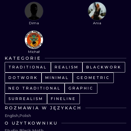
WATERCOLO
MINIMALIST
Dima
Ania
REALISTYCZ
Michał
KATEGORIE
TRADITIONAL
REALISM
BLACKWORK
DOTWORK
MINIMAL
GEOMETRIC
NEO TRADITIONAL
GRAPHIC
SURREALISM
FINELINE
ROZMAWIA W JĘZYKACH
English
Polish
O UŻYTKOWNIKU
Studio Black Moth
