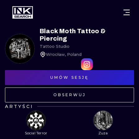
MIASTA
STYLE
GDAŃSK
Black Moth Tattoo &
Piercing
WARSZAWA
POZNAŃ
KALIGRAFIA
Tattoo Studio
Wrocław, Poland
KRAKÓW
KATOWICE
NEW SCHOO
WROCŁAW
ŁÓDŹ
SURREALIST
UMÓW SESJĘ
BERLIN
WIEDEŃ
BIOMECHANI
OBSERWUJ
AMSTERDAM
EDYNBURG
TRIBAL
ARTYŚCI
PRAGA
LONDYN
RYCINOWE
KRESKÓWK
Social Terror
Zuza