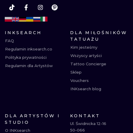
INKSEARCH
DLA MIŁOŚNIKÓW
TATUAŻU
FAQ
Kim jesteśmy
Regulamin inksearch.co
Wszyscy artyści
Polityka prywatności
Tattoo Concierge
Regulamin dla Artystów
Sklep
Vouchers
INKsearch blog
DLA ARTYSTÓW I
KONTAKT
STUDIO
Ul. Świdnicka 12-16

50-066

O INKsearch