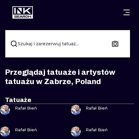
MIASTA
STYLE
GDAŃSK
WARSZAWA
POZNAŃ
KALIGRAFIA
Szukaj i zarezerwuj tatuaż...
KRAKÓW
KATOWICE
NEW SCHOO
WROCŁAW
ŁÓDŹ
SURREALIST
Przeglądaj tatuaże i artystów
tatuażu w Zabrze, Poland
BERLIN
WIEDEŃ
BIOMECHANI
AMSTERDAM
EDYNBURG
Tatuaże
ZOBACZ
ZOBACZ
TRIBAL
Rafał Bień
Rafał Bień
PRAGA
LONDYN
RYCINOWE
ZOBACZ
ZOBACZ
Rafał Bień
Rafał Bień
KRESKÓWK