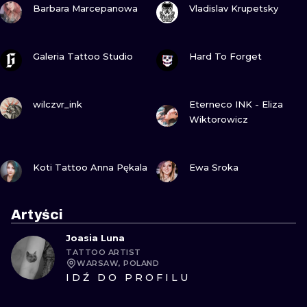
Barbara Marcepanowa
Vladislav Krupetsky
ZOBACZ
ZOBACZ
Galeria Tattoo Studio
Hard To Forget
ZOBACZ
ZOBACZ
wilczvr_ink
Eterneco INK - Eliza
Wiktorowicz
ZOBACZ
ZOBACZ
Koti Tattoo Anna Pękala
Ewa Sroka
Artyści
Joasia Luna
TATTOO ARTIST
WARSAW, POLAND
IDŹ DO PROFILU