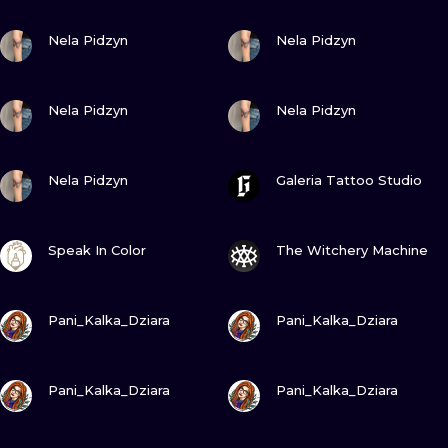
WATERCOLO
ZOBACZ
ZOBACZ
Nela Pidzyn
Nela Pidzyn
MINIMALIST
ZOBACZ
ZOBACZ
Nela Pidzyn
Nela Pidzyn
REALISTYCZ
ZOBACZ
ZOBACZ
Nela Pidzyn
Galeria Tattoo Studio
ZOBACZ
ZOBACZ
Speak In Color
The Witchery Machine
ZOBACZ
ZOBACZ
Pani_Kalka_Dziara
Pani_Kalka_Dziara
ZOBACZ
ZOBACZ
Pani_Kalka_Dziara
Pani_Kalka_Dziara
ZOBACZ
ZOBACZ