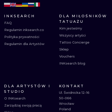
INKSEARCH
DLA MIŁOŚNIKÓW
TATUAŻU
FAQ
Kim jesteśmy
Regulamin inksearch.co
Wszyscy artyści
Polityka prywatności
Tattoo Concierge
Regulamin dla Artystów
Sklep
Vouchers
INKsearch blog
DLA ARTYSTÓW I
KONTAKT
STUDIO
Ul. Świdnicka 12-16

50-066

O INKsearch
Wrocław

Zarządzaj swoją pracą
Poland
