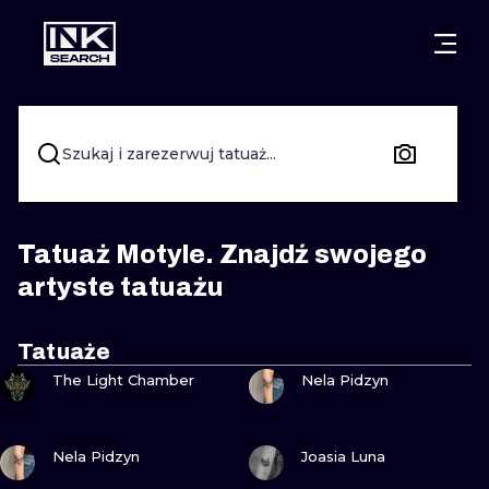
MIASTA
STYLE
GDAŃSK
WARSZAWA
POZNAŃ
KALIGRAFIA
Szukaj i zarezerwuj tatuaż...
KRAKÓW
KATOWICE
NEW SCHOO
WROCŁAW
ŁÓDŹ
SURREALIST
Tatuaż Motyle. Znajdź swojego
artyste tatuażu
BERLIN
WIEDEŃ
BIOMECHANI
AMSTERDAM
EDYNBURG
Tatuaże
ZOBACZ
ZOBACZ
TRIBAL
The Light Chamber
Nela Pidzyn
PRAGA
LONDYN
RYCINOWE
ZOBACZ
ZOBACZ
Nela Pidzyn
Joasia Luna
KRESKÓWK