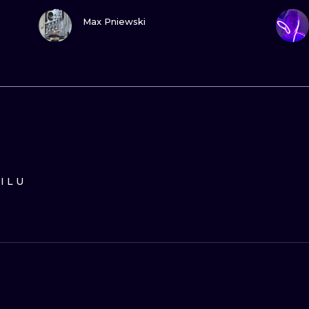
ZOBACZ
Max Pniewski
D
ILU