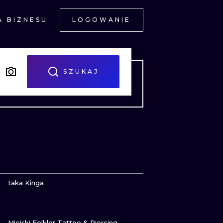
A BIZNESU
LOGOWANIE
NE
SZUKAJ
JNE
ZOBACZ
taka Kinga
ZOBACZ
A
Miejski Folklor Tattoo & Piercing