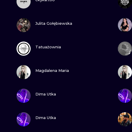
MINIMALISTYCZNE
ABSTRAKCYJ
ZOBACZ
Julita Gołębiewska
REALISTYCZNE
WSZYSTKIE T
ZOBACZ
Tatuażownia
ZOBACZ
Magdalena Maria
ZOBACZ
Dima Utka
ZOBACZ
Dima Utka