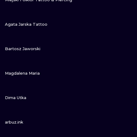
NE
ZOBACZ
Agata Jarska Tattoo
ATUAŻE
ZOBACZ
Bartosz Jaworski
ZOBACZ
Magdalena Maria
ZOBACZ
Dima Utka
ZOBACZ
arbuz.ink