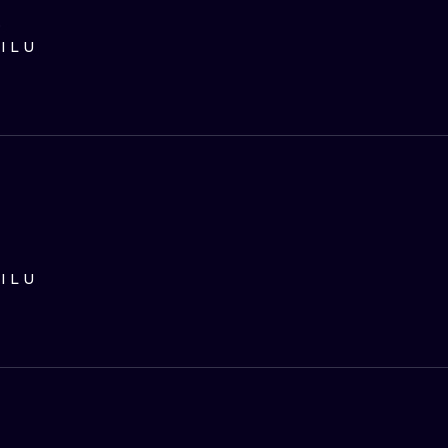
D
ILU
ILU