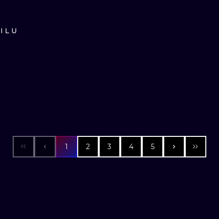
ILU
1
2
3
4
5