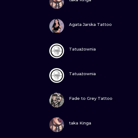
ZOBACZ
Agata Jarska Tattoo
ZOBACZ
Tatuażownia
ZOBACZ
Tatuażownia
ZOBACZ
Fade to Grey Tattoo
ZOBACZ
taka Kinga