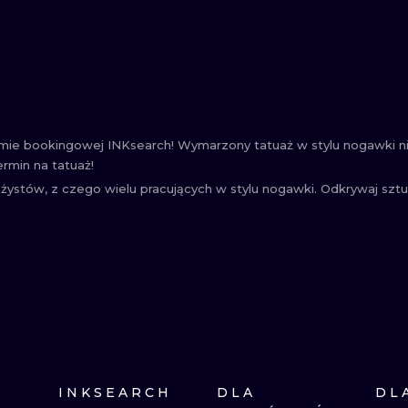
rmie bookingowej INKsearch! Wymarzony tatuaż w stylu nogawki ni
ermin na tatuaż!
żystów, z czego wielu pracujących w stylu nogawki. Odkrywaj sztu
INKSEARCH
DLA
DL