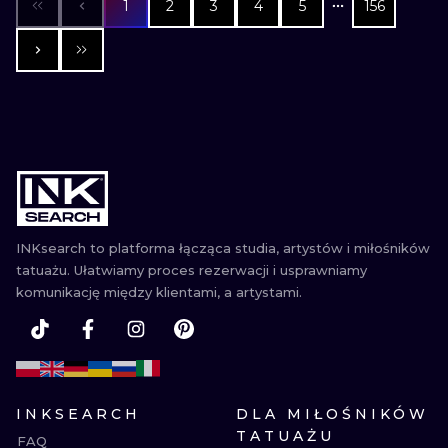
1
2
3
4
5
156
INKsearch to platforma łącząca studia, artystów i miłośników
tatuażu. Ułatwiamy proces rezerwacji i usprawniamy
komunikację między klientami, a artystami.
INKSEARCH
DLA MIŁOŚNIKÓW
TATUAŻU
FAQ