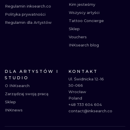
Kim jesteśmy
Regulamin inksearch.co
Wszyscy artyści
Polityka prywatności
Tattoo Concierge
Regulamin dla Artystów
Sklep
Vouchers
INKsearch blog
DLA ARTYSTÓW I
KONTAKT
STUDIO
Ul. Świdnicka 12-16

50-066

O INKsearch
Wrocław

Zarządzaj swoją pracą
Poland

Sklep
+48 733 604 604

INKnews
contact@inksearch.co