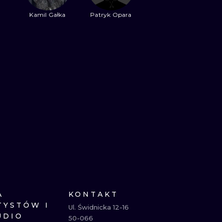
Kamil Gałka
Patryk Opara
NE
ATUAŻE
A
KONTAKT
TYSTÓW I
Ul. Świdnicka 12-16

UDIO
50-066
