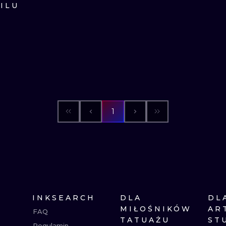
ILU
MINIMALISTYCZNE
ABSTRAKCYJ
REALISTYCZNE
WSZYSTKIE T
1
INKSEARCH
DLA
DL
MIŁOŚNIKÓW
AR
FAQ
TATUAŻU
ST
Regulamin