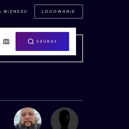
A BIZNESU
LOGOWANIE
NE
SZUKAJ
JNE
A