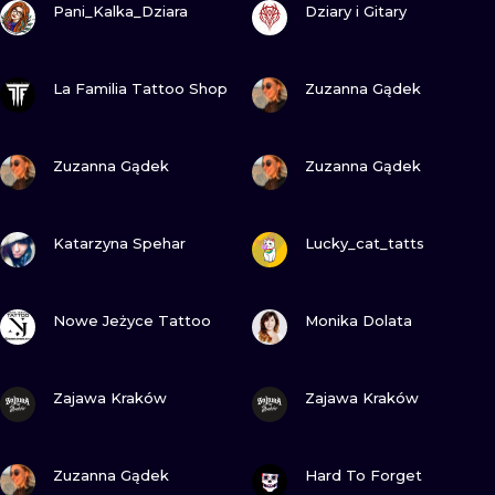
Pani_Kalka_Dziara
Dziary i Gitary
WATERCOLO
MINIMALIST
ZOBACZ
ZOBACZ
La Familia Tattoo Shop
Zuzanna Gądek
REALISTYCZ
ZOBACZ
ZOBACZ
Zuzanna Gądek
Zuzanna Gądek
ZOBACZ
ZOBACZ
Katarzyna Spehar
Lucky_cat_tatts
ZOBACZ
ZOBACZ
Nowe Jeżyce Tattoo
Monika Dolata
ZOBACZ
ZOBACZ
Zajawa Kraków
Zajawa Kraków
ZOBACZ
ZOBACZ
Zuzanna Gądek
Hard To Forget