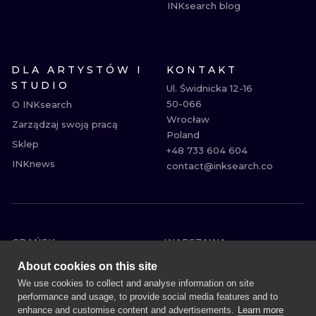
INKsearch blog
DLA ARTYSTÓW I
KONTAKT
STUDIO
Ul. Świdnicka 12-16

50-066

O INKsearch
Wrocław

Zarządzaj swoją pracą
Poland

Sklep
+48 733 604 604

INKnews
contact@inksearch.co
GDAŃSK
WARSZAWA
POZNAŃ
KRAKÓW
About cookies on this site
KATOWICE
WROCŁAW
We use cookies to collect and analyse information on site
performance and usage, to provide social media features and to
ŁÓDŹ
BERLIN
enhance and customise content and advertisements.
Learn more