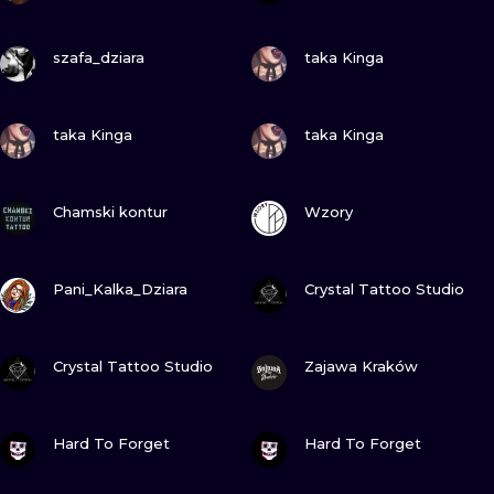
ZOBACZ
ZOBACZ
szafa_dziara
taka Kinga
ZOBACZ
ZOBACZ
taka Kinga
taka Kinga
ZOBACZ
ZOBACZ
Chamski kontur
Wzory
ZOBACZ
ZOBACZ
Pani_Kalka_Dziara
Crystal Tattoo Studio
ZOBACZ
ZOBACZ
Crystal Tattoo Studio
Zajawa Kraków
ZOBACZ
ZOBACZ
Hard To Forget
Hard To Forget