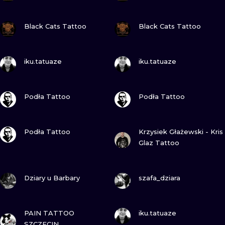
ZOBACZ
ZOBACZ
Black Cats Tattoo
Black Cats Tattoo
ZOBACZ
ZOBACZ
iku.tatuaze
iku.tatuaze
ZOBACZ
ZOBACZ
Podła Tattoo
Podła Tattoo
ZOBACZ
ZOBACZ
Podła Tattoo
Krzysiek Głażewski - Kris
Glaz Tattoo
ZOBACZ
ZOBACZ
Dziary u Barbary
szafa_dziara
ZOBACZ
ZOBACZ
PAIN TATTOO
iku.tatuaze
SZCZECIN