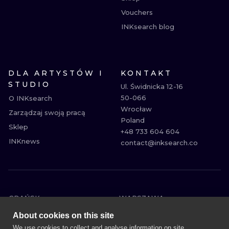
Vouchers
INKsearch blog
DLA ARTYSTÓW I
KONTAKT
STUDIO
Ul. Świdnicka 12-16

50-066

O INKsearch
Wrocław

Zarządzaj swoją pracą
Poland

Sklep
+48 733 604 604

INKnews
contact@inksearch.co
GDAŃSK
WARSZAWA
POZNAŃ
KRAKÓW
About cookies on this site
KATOWICE
WROCŁAW
We use cookies to collect and analyse information on site