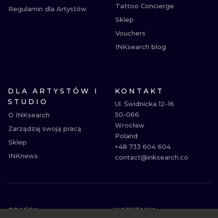
Tattoo Concierge
Regulamin dla Artystów
Sklep
Vouchers
INKsearch blog
DLA ARTYSTÓW I
KONTAKT
STUDIO
Ul. Świdnicka 12-16

50-066

O INKsearch
Wrocław

Zarządzaj swoją pracą
Poland

Sklep
+48 733 604 604

INKnews
contact@inksearch.co
GDAŃSK
WARSZAWA