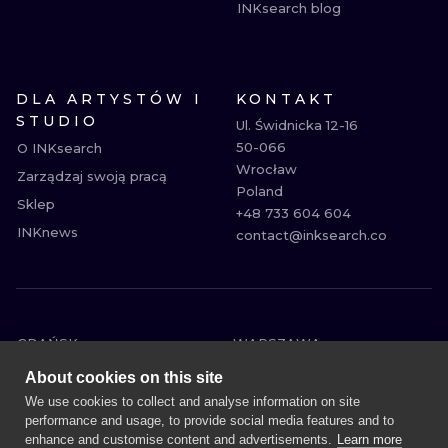
INKsearch blog
DLA ARTYSTÓW I
KONTAKT
STUDIO
Ul. Świdnicka 12-16

50-066

O INKsearch
Wrocław

Zarządzaj swoją pracą
Poland

Sklep
+48 733 604 604

INKnews
contact@inksearch.co
GDAŃSK
WARSZAWA
POZNAŃ
KRAKÓW
About cookies on this site
KATOWICE
WROCŁAW
We use cookies to collect and analyse information on site
performance and usage, to provide social media features and to
ŁÓDŹ
BERLIN
enhance and customise content and advertisements.
Learn more