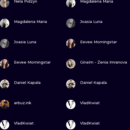
Nela Pidzyn
Magdalena Maria
ZOBACZ
ZOBACZ
Magdalena Maria
Joasia Luna
ZOBACZ
ZOBACZ
Joasia Luna
Eevee Morningstar
ZOBACZ
ZOBACZ
Eevee Morningstar
GinaIm - Żenia Imranova
ZOBACZ
ZOBACZ
Daniel Kapala
Daniel Kapala
ZOBACZ
ZOBACZ
arbuz.ink
VladKwiat
ZOBACZ
ZOBACZ
VladKwiat
VladKwiat