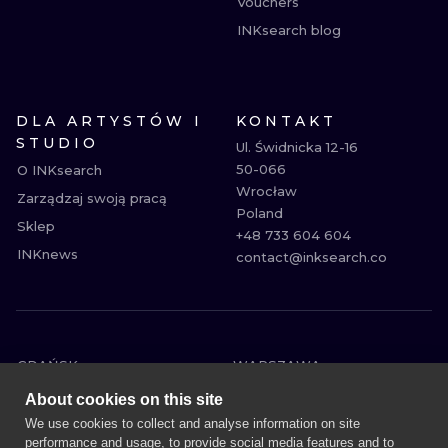
Vouchers
INKsearch blog
DLA ARTYSTÓW I
KONTAKT
STUDIO
Ul. Świdnicka 12-16

50-066

O INKsearch
Wrocław

Zarządzaj swoją pracą
Poland

Sklep
+48 733 604 604

INKnews
contact@inksearch.co
GDAŃSK
WARSZAWA
POZNAŃ
KRAKÓW
About cookies on this site
KATOWICE
WROCŁAW
We use cookies to collect and analyse information on site
performance and usage, to provide social media features and to