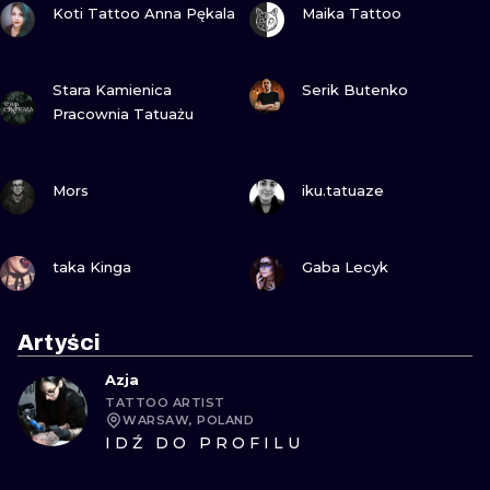
Koti Tattoo Anna Pękala
Maika Tattoo
ZOBACZ
ZOBACZ
Stara Kamienica
Serik Butenko
Pracownia Tatuażu
ZOBACZ
ZOBACZ
Mors
iku.tatuaze
ZOBACZ
ZOBACZ
taka Kinga
Gaba Lecyk
Artyści
Azja
TATTOO ARTIST
WARSAW, POLAND
IDŹ DO PROFILU