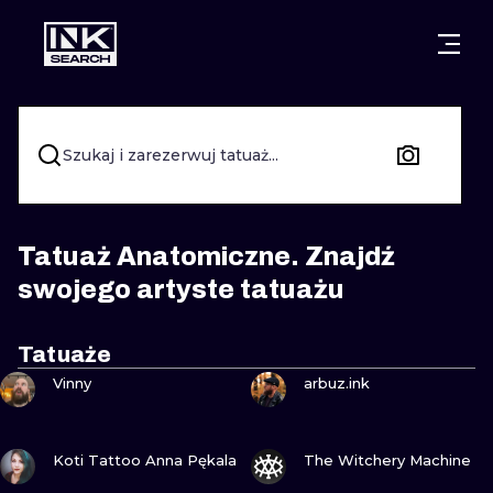
MIASTA
STYLE
GDAŃSK
WARSZAWA
POZNAŃ
KALIGRAFIA
Szukaj i zarezerwuj tatuaż...
KRAKÓW
KATOWICE
NEW SCHOO
WROCŁAW
ŁÓDŹ
SURREALIST
Tatuaż Anatomiczne. Znajdź
swojego artyste tatuażu
BERLIN
WIEDEŃ
BIOMECHANI
AMSTERDAM
EDYNBURG
Tatuaże
ZOBACZ
ZOBACZ
TRIBAL
Vinny
arbuz.ink
PRAGA
LONDYN
RYCINOWE
ZOBACZ
ZOBACZ
Koti Tattoo Anna Pękala
The Witchery Machine
KRESKÓWK