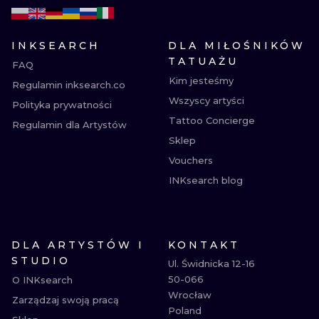
INKSEARCH
DLA MIŁOŚNIKÓW
TATUAŻU
FAQ
Kim jesteśmy
Regulamin inksearch.co
Wszyscy artyści
Polityka prywatności
Tattoo Concierge
Regulamin dla Artystów
Sklep
Vouchers
INKsearch blog
DLA ARTYSTÓW I
KONTAKT
STUDIO
Ul. Świdnicka 12-16

50-066

O INKsearch
Wrocław

Zarządzaj swoją pracą
Poland
