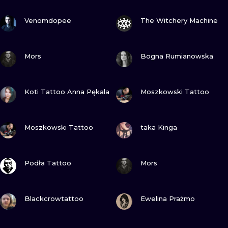
WATERCOLO
ZOBACZ
ZOBACZ
Venomdopee
The Witchery Machine
MINIMALIST
ZOBACZ
ZOBACZ
Mors
Bogna Rumianowska
REALISTYCZ
ZOBACZ
ZOBACZ
Koti Tattoo Anna Pękala
Moszkowski Tattoo
ZOBACZ
ZOBACZ
Moszkowski Tattoo
taka Kinga
ZOBACZ
ZOBACZ
Podła Tattoo
Mors
ZOBACZ
ZOBACZ
Blackcrowtattoo
Ewelina Prażmo
ZOBACZ
ZOBACZ