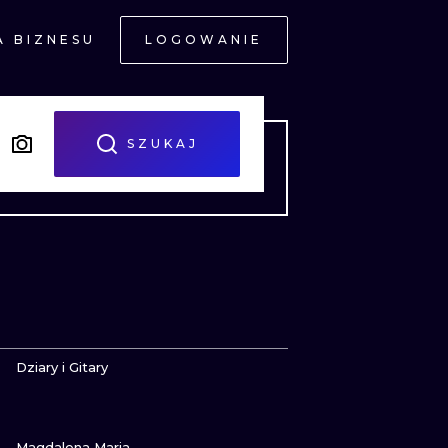
A BIZNESU
LOGOWANIE
NE
SZUKAJ
JNE
ZOBACZ
Dziary i Gitary
ZOBACZ
A
Magdalena Maria