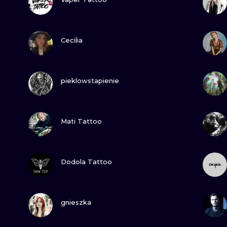
MINIMALISTYCZNE
ABSTRAKCYJ
ZOBACZ
Cecilia
REALISTYCZNE
WSZYSTKIE T
ZOBACZ
pieklowstapienie
ZOBACZ
Mati Tattoo
ZOBACZ
Dodola Tattoo
ZOBACZ
gnieszka