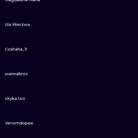
NE
ZOBACZ
Ula Mierzwa
ATUAŻE
ZOBACZ
Czahaha_11
ZOBACZ
joannabrox
ZOBACZ
ckyka.too
ZOBACZ
Venomdopee