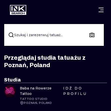
MIASTA
STYLE
GDAŃSK
WARSZAWA
POZNAŃ
KALIGRAFIA
Szukaj i zarezerwuj tatuaż...
KRAKÓW
KATOWICE
NEW SCHOO
WROCŁAW
ŁÓDŹ
SURREALIST
Przeglądaj studia tatuażu z
Poznań, Poland
BERLIN
WIEDEŃ
BIOMECHANI
AMSTERDAM
EDYNBURG
Studia
TRIBAL
Baba na Rowerze
IDŹ DO
PRAGA
LONDYN
Tattoo
PROFILU
RYCINOWE
TATTOO STUDIO
POZNAŃ, POLAND
KRESKÓWK