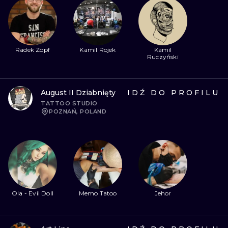
Radek Zopf
Kamil Rojek
Kamil
Ruczyński
August II Dziabnięty
IDŹ DO PROFILU
TATTOO STUDIO
POZNAŃ, POLAND
Ola - Evil Doll
Memo Tatoo
Jehor