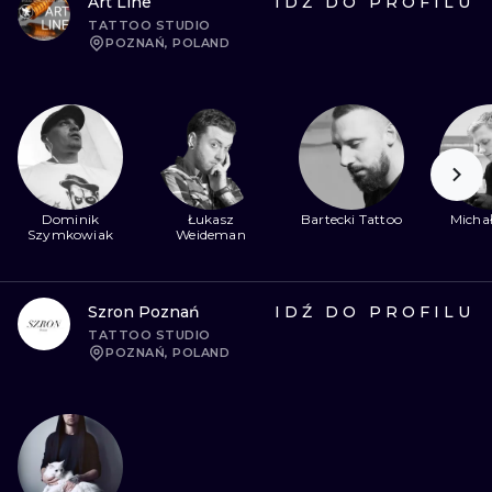
Art Line
IDŹ DO PROFILU
TATTOO STUDIO
POZNAŃ, POLAND
Dominik
Łukasz
Bartecki Tattoo
Michał
Szymkowiak
Weideman
Szron Poznań
IDŹ DO PROFILU
TATTOO STUDIO
POZNAŃ, POLAND