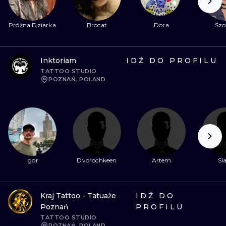
Próżna Dziarka
Brocat
Dora
Szo
Inktoriam
IDŹ DO PROFILU
TATTOO STUDIO
POZNAŃ, POLAND
Igor
Dvorochkeen
Artem
Sl
Kraj Tattoo - Tatuaże
IDŹ DO
Poznań
PROFILU
TATTOO STUDIO
POZNAŃ, POLAND