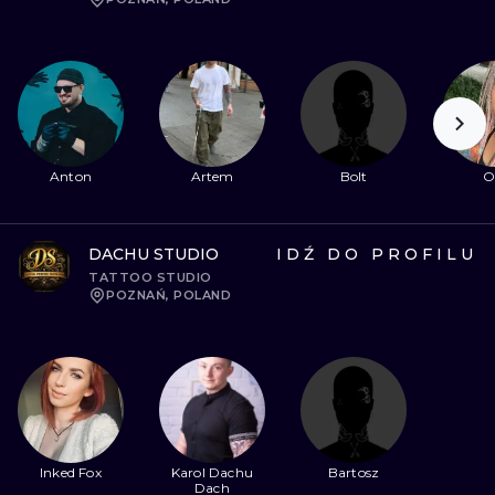
Anton
Artem
Bolt
O
DACHU STUDIO
IDŹ DO PROFILU
TATTOO STUDIO
POZNAŃ, POLAND
Inked Fox
Karol Dachu
Bartosz
Dach