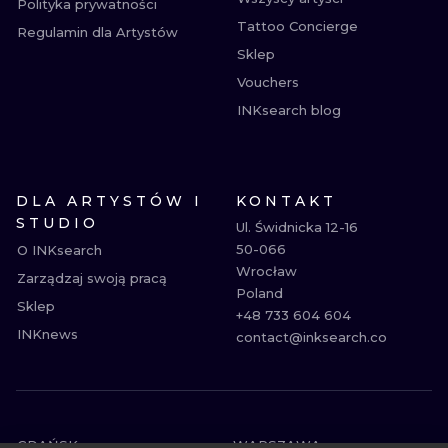
Polityka prywatności
Tattoo Concierge
Regulamin dla Artystów
Sklep
Vouchers
INKsearch blog
DLA ARTYSTÓW I
KONTAKT
STUDIO
Ul. Świdnicka 12-16

50-066

O INKsearch
Wrocław

Zarządzaj swoją pracą
Poland

Sklep
+48 733 604 604

INKnews
contact@inksearch.co
GDAŃSK
WARSZAWA