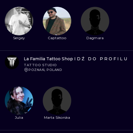
WATERCOLO
MINIMALIST
REALISTYCZ
Sergey
Captattoo
Dagmara
La Familia Tattoo Shop
IDŹ DO PROFILU
TATTOO STUDIO
POZNAŃ, POLAND
Julia
Marta Sikorska