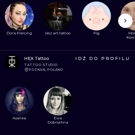
Doris Piercing
olsz.art.tattoo
Pig
Mon
Kow
HEX Tattoo
IDŹ DO PROFILU
TATTOO STUDIO
POZNAŃ, POLAND
Asanka
Ewa
Dobrochna