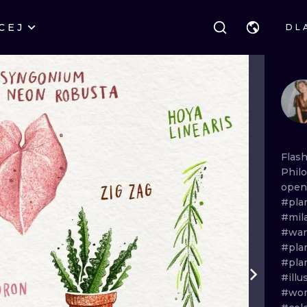
CEJ
DL
STYLE
GDAŃSK
GEOMETRYCZ
POZNAŃ
KALIGRAFIA
JAPOŃSKIE
KATOWICE
NEW SCHOOL
HANDPOKE
ŁÓDŹ
SURREALISTYCZNE
BLACKWORK
Flas
Phil
WIEDEŃ
BIOMECHANIKA
NEO TRADYCY
ope
#pla
EDYNBURG
TRIBAL
IGNORANT
#mil
#war
LONDYN
RYCINOWE
KONTURY
#pla
#pla
KRESKÓWKOWE
DOTWORK
#illu
#wom
WATERCOLOR
TRASH-POLK