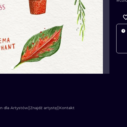
#col
MINIMALISTYCZNE
ABSTRAKCYJ
REALISTYCZNE
WSZYSTKIE T
n dla Artystów
Znajdź artystę
Kontakt