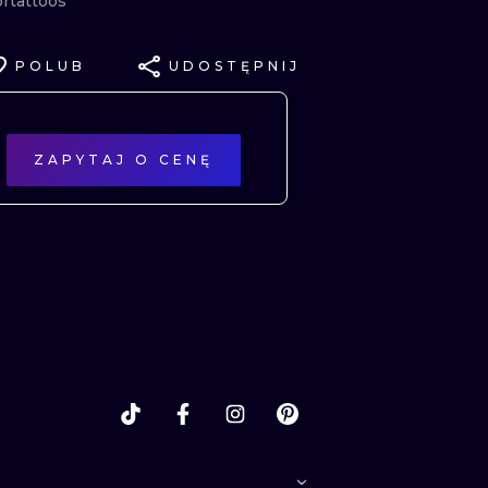
ortattoos
NE
POLUB
UDOSTĘPNIJ
ATUAŻE
ZAPYTAJ O CENĘ