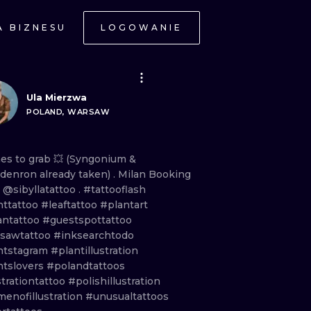
A BIZNESU
LOGOWANIE
NE
Ula Mierzwa
POLAND, WARSAW
hes
to
grab
💥 (Syngonium
&
odenron
already
taken)
. Milan
Booking
JNE
n
@sibyllatattoo
.
#tattooflash
nttattoo
#leaftattoo
#plantart
antattoo
#guestspottattoo
sawtattoo
#inksearchtodo
ntstagram
#plantillustration
ntslovers
#polandtattoos
strationtattoo
#polishillustration
enofillustration
#unusualtattoos
A