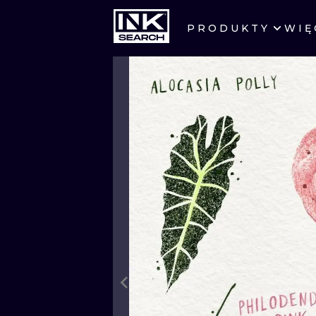
PRODUKTY
WIĘ
MIASTA
WARSZAWA
KRAKÓW
WROCŁAW
BERLIN
AMSTERDAM
PRAGA