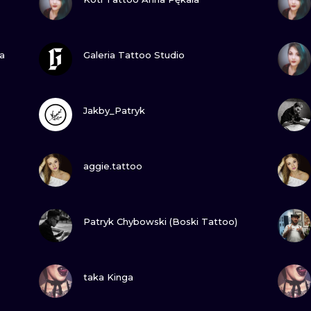
MINIMALISTYCZNE
ABSTRAKCYJ
ZOBACZ
a
Galeria Tattoo Studio
REALISTYCZNE
WSZYSTKIE T
ZOBACZ
Jakby_Patryk
ZOBACZ
aggie.tattoo
ZOBACZ
Patryk Chybowski (Boski Tattoo)
ZOBACZ
taka Kinga