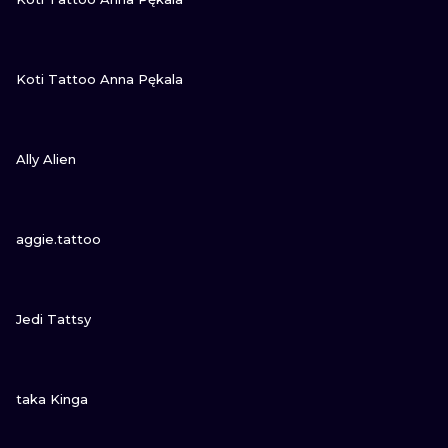
NE
ZOBACZ
Koti Tattoo Anna Pękala
ATUAŻE
ZOBACZ
Ally Alien
ZOBACZ
aggie.tattoo
ZOBACZ
Jedi Tattsy
ZOBACZ
taka Kinga