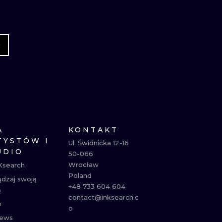
A
KONTAKT
TYSTÓW I
Ul. Świdnicka 12-16

UDIO
50-066

Wrocław

Ksearch
Poland

ądzaj swoją
+48 733 604 604

ą
contact@inksearch.c
p
o
ews