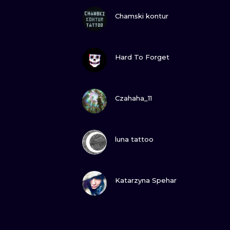
ZOBACZ
Chamski kontur
ZOBACZ
Hard To Forget
ZOBACZ
Czahaha_11
ZOBACZ
luna tattoo
ZOBACZ
Katarzyna Spehar