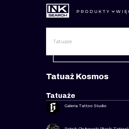
PRODUKTY
WIĘ
MIASTA
WARSZAWA
Tatuaże
KRAKÓW
WROCŁAW
Tatuaż Kosmos
BERLIN
AMSTERDAM
Tatuaże
ZOBACZ
PRAGA
Galeria Tattoo Studio
ZOBACZ
Patryk Chybowski (Boski Tattoo)