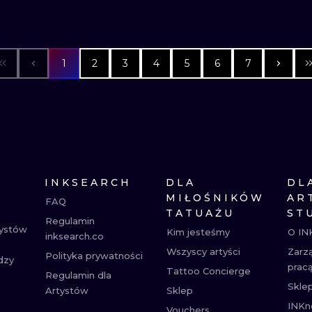
1
2
3
4
5
6
7
INKSEARCH
DLA
DL
MIŁOŚNIKÓW
AR
FAQ
TATUAŻU
ST
Regulamin
tystów
Kim jesteśmy
O IN
inksearch.co
Wszyscy artyści
Zarz
Polityka prywatności
dzy
prac
Tattoo Concierge
Regulamin dla
Skle
Artystów
Sklep
INKn
Vouchers