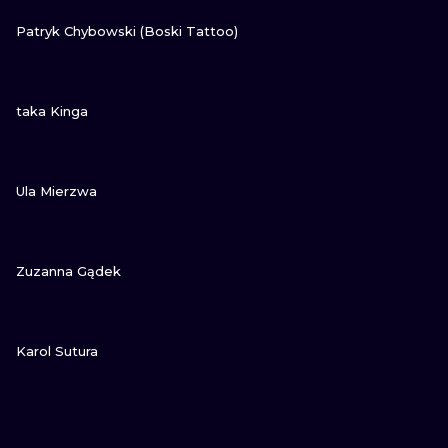
ZOBACZ
Patryk Chybowski (Boski Tattoo)
ZOBACZ
taka Kinga
ZOBACZ
Ula Mierzwa
ZOBACZ
Zuzanna Gądek
ZOBACZ
Karol Sutura