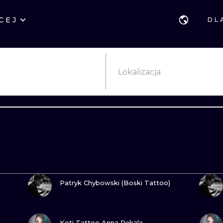
CEJ
DL
STYLE
GDAŃSK
GEOMETRYCZ
POZNAŃ
KALIGRAFIA
JAPOŃSKIE
Lokalizacja
KATOWICE
NEW SCHOOL
HANDPOKE
ŁÓDŹ
SURREALISTYCZNE
BLACKWORK
WIEDEŃ
BIOMECHANIKA
NEO TRADYCY
EDYNBURG
TRIBAL
IGNORANT
ZOBACZ
LONDYN
RYCINOWE
KONTURY
Patryk Chybowski (Boski Tattoo)
KRESKÓWKOWE
DOTWORK
ZOBACZ
WATERCOLOR
TRASH-POLK
Koti Tattoo Anna Pękala