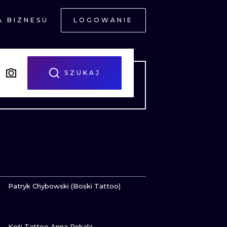
A BIZNESU
LOGOWANIE
NE
SZUKAJ
JNE
ZOBACZ
Patryk Chybowski (Boski Tattoo)
ZOBACZ
A
Koti Tattoo Anna Pękala