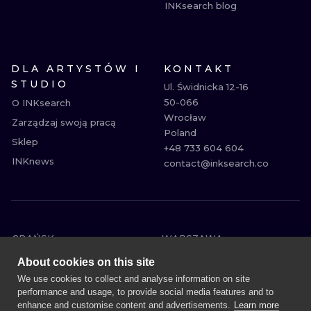
INKsearch blog
DLA ARTYSTÓW I
KONTAKT
STUDIO
Ul. Świdnicka 12-16

50-066

O INKsearch
Wrocław

Zarządzaj swoją pracą
Poland

Sklep
+48 733 604 604

INKnews
contact@inksearch.co
GDAŃSK
WARSZAWA
POZNAŃ
KRAKÓW
About cookies on this site
KATOWICE
WROCŁAW
We use cookies to collect and analyse information on site
performance and usage, to provide social media features and to
ŁÓDŹ
BERLIN
enhance and customise content and advertisements.
Learn more