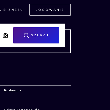
A BIZNESU
LOGOWANIE
NE
SZUKAJ
JNE
ZOBACZ
Profanxcja
ZOBACZ
A
Galeria Tattoo Studio