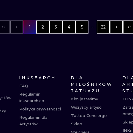
1
2
3
4
5
22
INKSEARCH
DLA
DL
MIŁOŚNIKÓW
AR
FAQ
TATUAŻU
ST
Regulamin
tystów
Kim jesteśmy
O IN
inksearch.co
Wszyscy artyści
Zarz
Polityka prywatności
dzy
prac
Tattoo Concierge
Regulamin dla
Skle
Artystów
Sklep
INKn
Vouchers