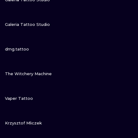
NE
ZOBACZ
Galeria Tattoo Studio
ATUAŻE
ZOBACZ
dmg.tattoo
ZOBACZ
The Witchery Machine
ZOBACZ
Vaper Tattoo
ZOBACZ
Krzysztof Mliczek