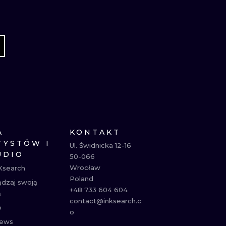
A
KONTAKT
TYSTÓW I
Ul. Świdnicka 12-16

UDIO
50-066

Wrocław

Ksearch
Poland

ądzaj swoją
+48 733 604 604

ą
contact@inksearch.c
p
o
ews