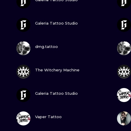
MINIMALISTYCZNE
ABSTRAKCYJ
ZOBACZ
Galeria Tattoo Studio
REALISTYCZNE
WSZYSTKIE T
ZOBACZ
dmg.tattoo
ZOBACZ
The Witchery Machine
ZOBACZ
Galeria Tattoo Studio
ZOBACZ
Vaper Tattoo