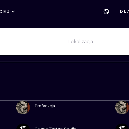
CEJ
DL
STYLE
GDAŃSK
GEOMETRYCZ
POZNAŃ
KALIGRAFIA
JAPOŃSKIE
Lokalizacja
KATOWICE
NEW SCHOOL
HANDPOKE
ŁÓDŹ
SURREALISTYCZNE
BLACKWORK
WIEDEŃ
BIOMECHANIKA
NEO TRADYCY
EDYNBURG
TRIBAL
IGNORANT
ZOBACZ
LONDYN
RYCINOWE
KONTURY
Profanxcja
KRESKÓWKOWE
DOTWORK
ZOBACZ
WATERCOLOR
TRASH-POLK
Galeria Tattoo Studio