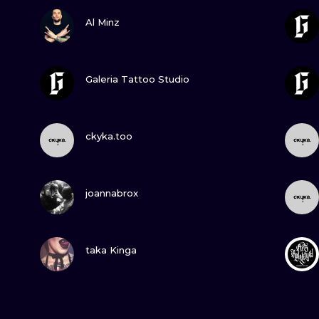
ZOBACZ
Al Minz
ZOBACZ
Galeria Tattoo Studio
ZOBACZ
ckyka.too
ZOBACZ
joannabrox
ZOBACZ
taka Kinga