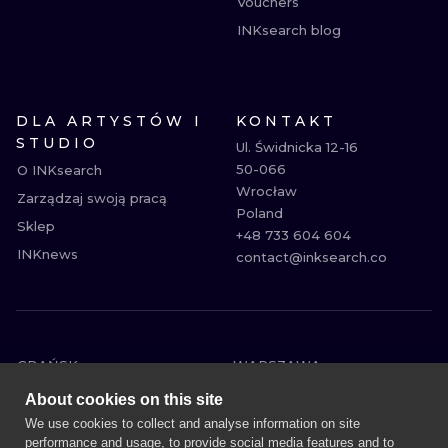
Vouchers
INKsearch blog
DLA ARTYSTÓW I
KONTAKT
STUDIO
Ul. Świdnicka 12-16

50-066

O INKsearch
Wrocław

Zarządzaj swoją pracą
Poland

Sklep
+48 733 604 604

INKnews
contact@inksearch.co
GDAŃSK
WARSZAWA
POZNAŃ
KRAKÓW
About cookies on this site
KATOWICE
WROCŁAW
We use cookies to collect and analyse information on site
performance and usage, to provide social media features and to