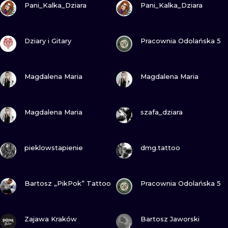
Pani_Kalka_Dziara
Pani_Kalka_Dziara
WATERCOLO
MINIMALIST
ZOBACZ
ZOBACZ
Dziary i Gitary
Pracownia Odolańska 5
REALISTYCZ
ZOBACZ
ZOBACZ
Magdalena Maria
Magdalena Maria
ZOBACZ
ZOBACZ
Magdalena Maria
szafa_dziara
ZOBACZ
ZOBACZ
pieklowstapienie
dmg.tattoo
ZOBACZ
ZOBACZ
Bartosz „PikPok” Tattoo
Pracownia Odolańska 5
ZOBACZ
ZOBACZ
Zajawa Kraków
Bartosz Jaworski