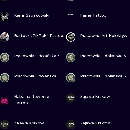
ZOBACZ
ZOBACZ
Kamil Szpakowski
Fame Tattoo
ZOBACZ
ZOBACZ
Bartosz „PikPok” Tattoo
Pracownia Art Kolektyw
ZOBACZ
ZOBACZ
Pracownia Odolańska 5
Pracownia Odolańska 5
ZOBACZ
ZOBACZ
Pracownia Odolańska 5
Pracownia Odolańska 5
ZOBACZ
ZOBACZ
Baba na Rowerze
Zajawa Kraków
Tattoo
ZOBACZ
ZOBACZ
Zajawa Kraków
Zajawa Kraków