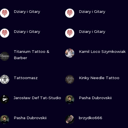
WATERCOLO
ZOBACZ
ZOBACZ
Dziary i Gitary
Dziary i Gitary
MINIMALIST
ZOBACZ
ZOBACZ
Dziary i Gitary
Dziary i Gitary
REALISTYCZ
ZOBACZ
ZOBACZ
Titanium Tattoo &
Kamil Loco Szymkowiak
Barber
ZOBACZ
ZOBACZ
Tattoomasz
Kinky Needle Tattoo
ZOBACZ
ZOBACZ
Jarosław Def Tat-Studio
Pasha Dubrovskii
ZOBACZ
ZOBACZ
Pasha Dubrovskii
brzydko666