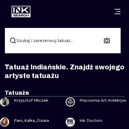
MIASTA
STYLE
GDAŃSK
WARSZAWA
POZNAŃ
KALIGRAFIA
Szukaj i zarezerwuj tatuaż...
KRAKÓW
KATOWICE
NEW SCHOO
WROCŁAW
ŁÓDŹ
SURREALIST
Tatuaż Indiańskie. Znajdź swojego
artyste tatuażu
BERLIN
WIEDEŃ
BIOMECHANI
AMSTERDAM
EDYNBURG
Tatuaże
ZOBACZ
ZOBACZ
TRIBAL
Krzysztof Mliczek
Pracownia Art Kolektyw
PRAGA
LONDYN
RYCINOWE
ZOBACZ
ZOBACZ
Pani_Kalka_Dziara
Ink Doctors
KRESKÓWK