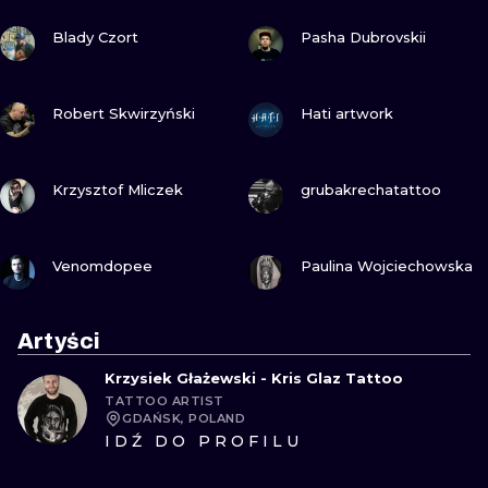
ZOBACZ
ZOBACZ
Blady Czort
Pasha Dubrovskii
ZOBACZ
ZOBACZ
Robert Skwirzyński
Hati artwork
ZOBACZ
ZOBACZ
Krzysztof Mliczek
grubakrechatattoo
ZOBACZ
ZOBACZ
Venomdopee
Paulina Wojciechowska
Artyści
Krzysiek Głażewski - Kris Glaz Tattoo
TATTOO ARTIST
GDAŃSK, POLAND
IDŹ DO PROFILU