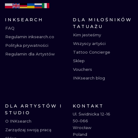
INKSEARCH
DLA MIŁOŚNIKÓW
TATUAŻU
FAQ
Kim jesteśmy
Regulamin inksearch.co
Wszyscy artyści
Polityka prywatności
Tattoo Concierge
Regulamin dla Artystów
Sklep
Vouchers
INKsearch blog
DLA ARTYSTÓW I
KONTAKT
STUDIO
Ul. Świdnicka 12-16

50-066

O INKsearch
Wrocław

Zarządzaj swoją pracą
Poland
